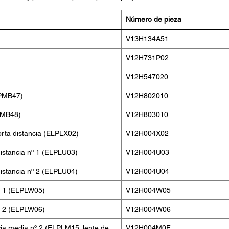
Número de pieza
V13H134A51
V12H731P02
V12H547020
LPMB47)
V12H802010
PMB48)
V12H803010
orta distancia (ELPLX02)
V12H004X02
istancia nº 1 (ELPLU03)
V12H004U03
istancia nº 2 (ELPLU04)
V12H004U04
º 1 (ELPLW05)
V12H004W05
º 2 (ELPLW06)
V12H004W06
ia media nº 2 (ELPLM15; lente de
V12H004M0F