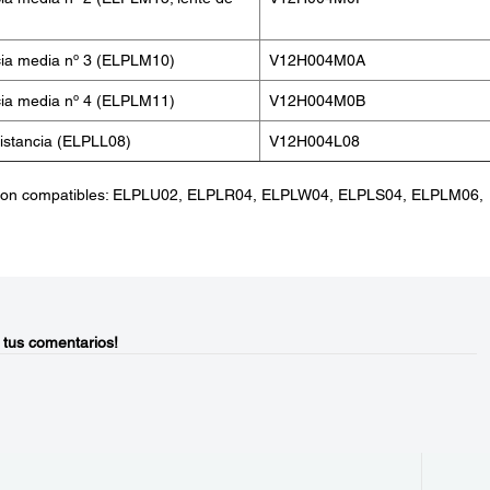
cia media nº 3 (ELPLM10)
V12H004M0A
cia media nº 4 (ELPLM11)
V12H004M0B
istancia (ELPLL08)
V12H004L08
 son compatibles: ELPLU02, ELPLR04, ELPLW04, ELPLS04, ELPLM06,
 tus comentarios!