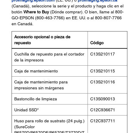
proimaging.epson.com
(EE. UU.) o
proimaging.epson.ca
(Canadá), seleccione la serie y el producto y haga clic en el
botón
Where to Buy
(Dónde comprar). O bien, llame al 800-
GO-EPSON (800-463-7766) en EE. UU. o al 800-807-7766
en Canadá.
Accesorio opcional o pieza de
repuesto
Código
Cuchilla de repuesto para el cortador
C13S210117
de la impresora
Caja de mantenimiento
C13S210115
Caja de mantenimiento para
C13S210116
impresiones sin márgenes
Bastoncillo de limpieza
C13S090013
Unidad SSD*
C12C936671
Huso para rollo de sustrato (24 pulg.)
C12C937711
(SureColor
P6570D/P6570DE/P6570E/T3770D/T