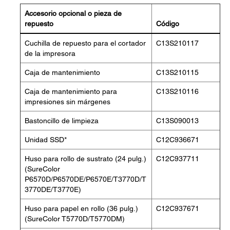
Accesorio opcional o pieza de
repuesto
Código
Cuchilla de repuesto para el cortador
C13S210117
de la impresora
Caja de mantenimiento
C13S210115
Caja de mantenimiento para
C13S210116
impresiones sin márgenes
Bastoncillo de limpieza
C13S090013
Unidad SSD*
C12C936671
Huso para rollo de sustrato (24 pulg.)
C12C937711
(SureColor
P6570D/P6570DE/P6570E/T3770D/T
3770DE/T3770E)
Huso para papel en rollo (36 pulg.)
C12C937671
(SureColor T5770D/T5770DM)