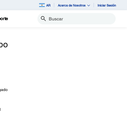
AR
Acerca de Nosotros
Iniciar Sesión
orte
Buscar
bo
rgado
l