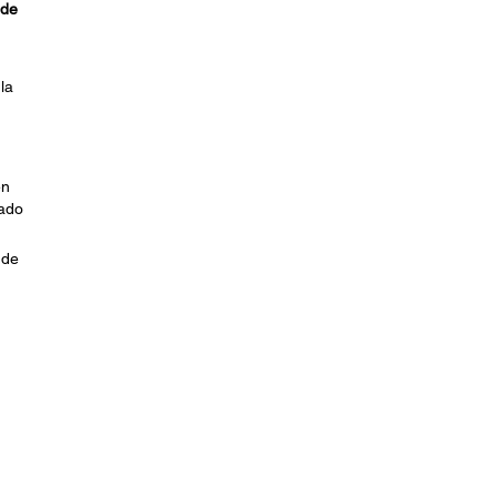
 de
la
en
cado
 de