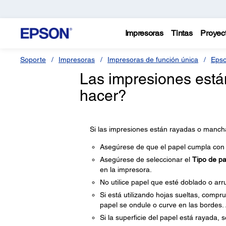
Impresoras
Tintas
Proyec
Soporte
Impresoras
Impresoras de función única
Epso
Las impresiones est
hacer?
Si las impresiones están rayadas o manch
Asegúrese de que el papel cumpla con l
Asegúrese de seleccionar el
Tipo de pa
en la impresora.
No utilice papel que esté doblado o arr
Si está utilizando hojas sueltas, com
papel se ondule o curve en las bordes. A
Si la superficie del papel está rayada, 