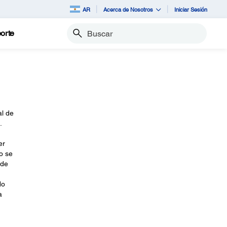
AR
Acerca de Nosotros
Iniciar Sesión
orte
Buscar
al de
.
er
o se
 de
No
a