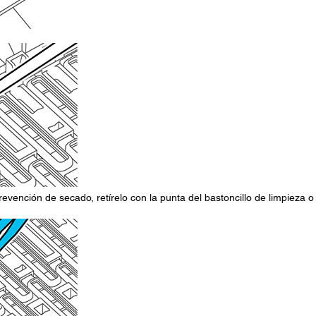
revención de secado, retírelo con la punta del bastoncillo de limpieza o