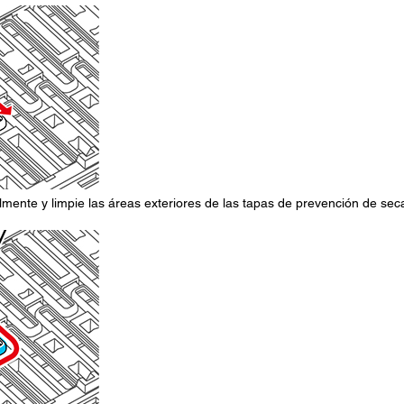
calmente y limpie las áreas exteriores de las tapas de prevención de sec