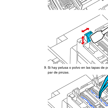
Si hay pelusa o polvo en las tapas de p
par de pinzas.