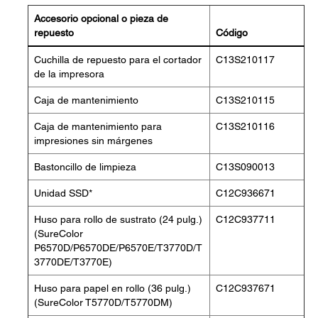
Accesorio opcional o pieza de
repuesto
Código
Cuchilla de repuesto para el cortador
C13S210117
de la impresora
Caja de mantenimiento
C13S210115
Caja de mantenimiento para
C13S210116
impresiones sin márgenes
Bastoncillo de limpieza
C13S090013
Unidad SSD*
C12C936671
Huso para rollo de sustrato (24 pulg.)
C12C937711
(SureColor
P6570D/P6570DE/P6570E/T3770D/T
3770DE/T3770E)
Huso para papel en rollo (36 pulg.)
C12C937671
(SureColor T5770D/T5770DM)