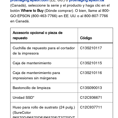
proimaging.epson.com
(EE. UU.) o
proimaging.epson.ca
(Canadá), seleccione la serie y el producto y haga clic en el
botón
Where to Buy
(Dónde comprar). O bien, llame al 800-
GO-EPSON (800-463-7766) en EE. UU. o al 800-807-7766
en Canadá.
Accesorio opcional o pieza de
repuesto
Código
Cuchilla de repuesto para el cortador
C13S210117
de la impresora
Caja de mantenimiento
C13S210115
Caja de mantenimiento para
C13S210116
impresiones sin márgenes
Bastoncillo de limpieza
C13S090013
Unidad SSD*
C12C936671
Huso para rollo de sustrato (24 pulg.)
C12C937711
(SureColor
P6570D/P6570DE/P6570E/T3770D/T