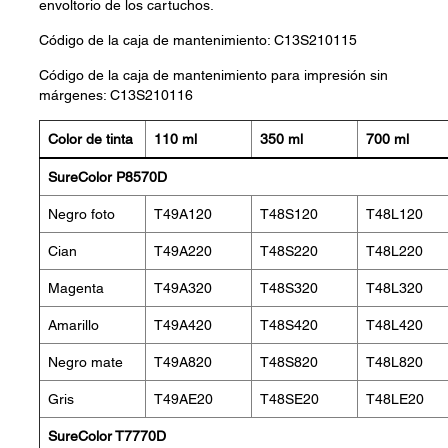
envoltorio de los cartuchos.
Código de la caja de mantenimiento: C13S210115
Código de la caja de mantenimiento para impresión sin
márgenes: C13S210116
Color de tinta
110 ml
350 ml
700 ml
SureColor P8570D
Negro foto
T49A120
T48S120
T48L120
Cian
T49A220
T48S220
T48L220
Magenta
T49A320
T48S320
T48L320
Amarillo
T49A420
T48S420
T48L420
Negro mate
T49A820
T48S820
T48L820
Gris
T49AE20
T48SE20
T48LE20
SureColor T7770D