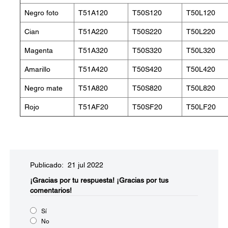
Negro foto
T51A120
T50S120
T50L120
Cian
T51A220
T50S220
T50L220
Magenta
T51A320
T50S320
T50L320
Amarillo
T51A420
T50S420
T50L420
Negro mate
T51A820
T50S820
T50L820
Rojo
T51AF20
T50SF20
T50LF20
Publicado: 21 jul 2022
¡Gracias por tu respuesta!
¡Gracias por tus
comentarios!
Sí
No