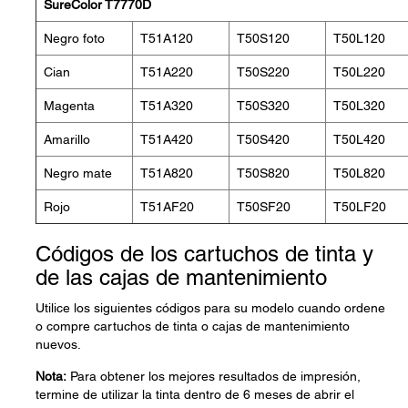
SureColor T7770D
Negro foto
T51A120
T50S120
T50L120
Cian
T51A220
T50S220
T50L220
Magenta
T51A320
T50S320
T50L320
Amarillo
T51A420
T50S420
T50L420
Negro mate
T51A820
T50S820
T50L820
Rojo
T51AF20
T50SF20
T50LF20
Códigos de los cartuchos de tinta y
de las cajas de mantenimiento
Utilice los siguientes códigos para su modelo cuando ordene
o compre cartuchos de tinta o cajas de mantenimiento
nuevos.
Nota:
Para obtener los mejores resultados de impresión,
termine de utilizar la tinta dentro de 6 meses de abrir el