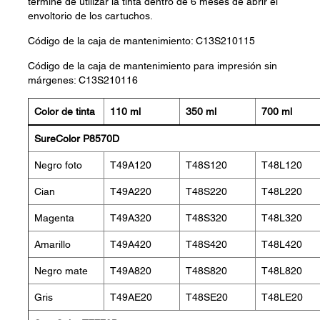
termine de utilizar la tinta dentro de 6 meses de abrir el
envoltorio de los cartuchos.
Código de la caja de mantenimiento: C13S210115
Código de la caja de mantenimiento para impresión sin
márgenes: C13S210116
Color de tinta
110 ml
350 ml
700 ml
SureColor P8570D
Negro foto
T49A120
T48S120
T48L120
Cian
T49A220
T48S220
T48L220
Magenta
T49A320
T48S320
T48L320
Amarillo
T49A420
T48S420
T48L420
Negro mate
T49A820
T48S820
T48L820
Gris
T49AE20
T48SE20
T48LE20