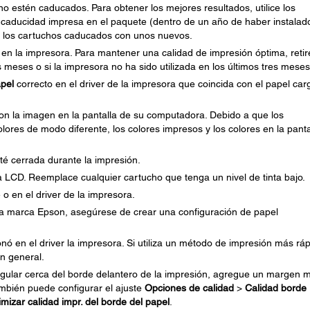
o estén caducados. Para obtener los mejores resultados, utilice los
e caducidad impresa en el paquete (dentro de un año de haber instalado
e los cartuchos caducados con unos nuevos.
s en la impresora. Para mantener una calidad de impresión óptima, retir
s meses o si la impresora no ha sido utilizada en los últimos tres meses
pel
correcto en el driver de la impresora que coincida con el papel ca
on la imagen en la pantalla de su computadora. Debido a que los
ores de modo diferente, los colores impresos y los colores en la panta
té cerrada durante la impresión.
lla LCD. Reemplace cualquier cartucho que tenga un nivel de tinta bajo.
 o en el driver de la impresora.
 la marca Epson, asegúrese de crear una configuración de papel
onó en el driver la impresora. Si utiliza un método de impresión más ráp
n general.
rregular cerca del borde delantero de la impresión, agregue un margen 
ambién puede configurar el ajuste
Opciones de calidad
>
Calidad borde
mizar calidad impr. del borde del papel
.