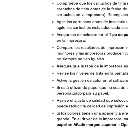
Compruebe que los cartuchos de tinta n
cartuchos de tinta antes de la fecha d
cartuchos en la impresora). Reemplac
Agite los cartuchos antes de instalarlo
agite los cartuchos instalados cada sei
Asegúrese de seleccionar el
Tipo de pa
en la impresora.
Compare los resultados de impresión c
monitores y las impresoras producen col
no siempre se ven iguales.
Asegure que la tapa de la impresora es
Revise los niveles de tinta en la panta
Active la gestión de color en el software
Si está utilizando papel que no sea de
personalizado para su papel.
Revise el ajuste de calidad que selecci
puede reducir la calidad de impresión e
Si los colores tienen una apariencia i
grande. En el driver de la impresora, t
papel
en
Añadir margen superior
u
Opti