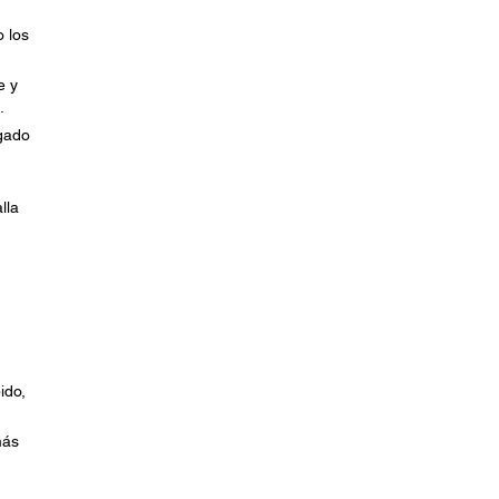
 los
e y
.
rgado
lla
ido,
más