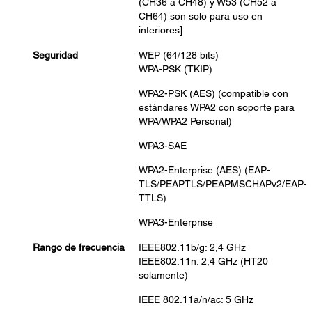
(CH36 a CH48) y W53 (CH52 a
CH64) son solo para uso en
interiores]
Seguridad
WEP (64/128 bits)
WPA-PSK (TKIP)
WPA2-PSK (AES) (compatible con
estándares WPA2 con soporte para
WPA/WPA2 Personal)
WPA3-SAE
WPA2-Enterprise (AES) (EAP-
TLS/PEAPTLS/PEAPMSCHAPv2/EAP-
TTLS)
WPA3-Enterprise
Rango de frecuencia
IEEE802.11b/g: 2,4 GHz
IEEE802.11n: 2,4 GHz (HT20
solamente)
IEEE 802.11a/n/ac: 5 GHz