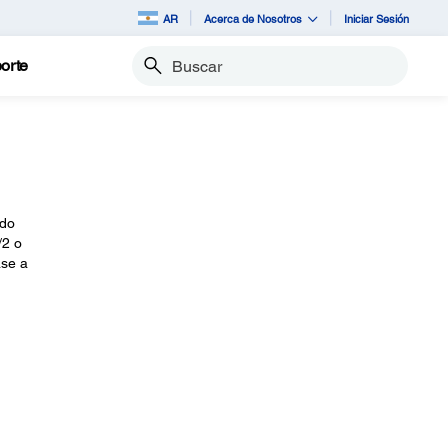
AR
Acerca de Nosotros
Iniciar Sesión
orte
Buscar
odo
/2 o
ase a