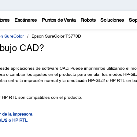
tores
Escáneres
Puntos de Venta
Robots
Soluciones
Sop
n SureColor
Epson SureColor T3770D
ibujo CAD?
esde aplicaciones de software CAD. Puede imprimirlos utilizando el m
esora o cambiar los ajustes en el producto para emular los modos HP-GL
bia entre la impresión normal y la emulación HP-GL/2 o HP RTL en b
 HP RTL son compatibles con el producto.
r de la impresora
GL/2 o HP RTL