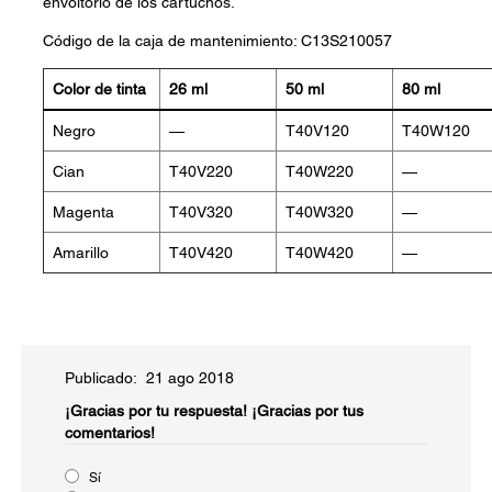
envoltorio de los cartuchos.
Código de la caja de mantenimiento: C13S210057
Color de tinta
26 ml
50 ml
80 ml
Negro
—
T40V120
T40W120
Cian
T40V220
T40W220
—
Magenta
T40V320
T40W320
—
Amarillo
T40V420
T40W420
—
Publicado: 21 ago 2018
¡Gracias por tu respuesta!
¡Gracias por tus
comentarios!
Sí