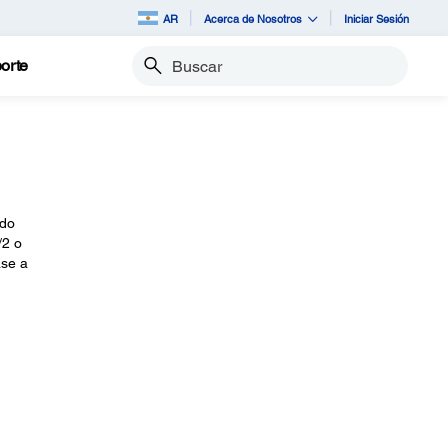
AR
Acerca de Nosotros
Iniciar Sesión
orte
Buscar
odo
/2 o
ase a