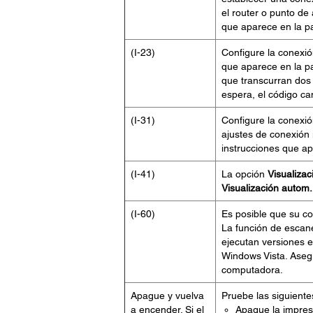
el router o punto de 
que aparece en la p
(I-23)
Configure la conexió
que aparece en la pa
que transcurran dos
espera, el código ca
(I-31)
Configure la conexió
ajustes de conexión 
instrucciones que ap
(I-41)
La opción
Visualizac
Visualización autom.
(I-60)
Es posible que su c
La función de escan
ejecutan versiones 
Windows Vista. Aseg
computadora.
Apague y vuelva
Pruebe las siguiente
a encender. Si el
Apague la impres