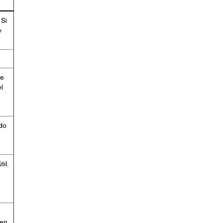
 Si
y
se
l
ado
il.
 en