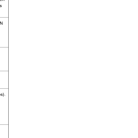
s
IN
s).