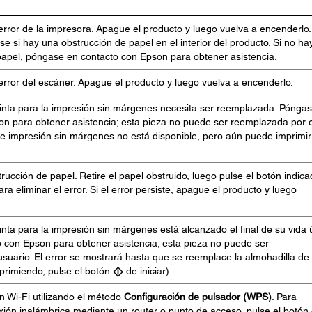
rror de la impresora. Apague el producto y luego vuelva a encenderlo.
vise si hay una obstrucción de papel en el interior del producto. Si no ha
papel, póngase en contacto con Epson para obtener asistencia.
rror del escáner. Apague el producto y luego vuelva a encenderlo.
tinta para la impresión sin márgenes necesita ser reemplazada. Pónga
on para obtener asistencia; esta pieza no puede ser reemplazada por e
de impresión sin márgenes no está disponible, pero aún puede imprimir
rucción de papel. Retire el papel obstruido, luego pulse el botón indic
ra eliminar el error. Si el error persiste, apague el producto y luego
nta para la impresión sin márgenes está alcanzado el final de su vida út
 con Epson para obtener asistencia; esta pieza no puede ser
suario. El error se mostrará hasta que se reemplace la almohadilla de
mprimiendo, pulse el botón
de iniciar).
n Wi-Fi utilizando el método
Configuración de pulsador (WPS)
. Para
ión inalámbrica mediante un router o punto de acceso, pulse el botón