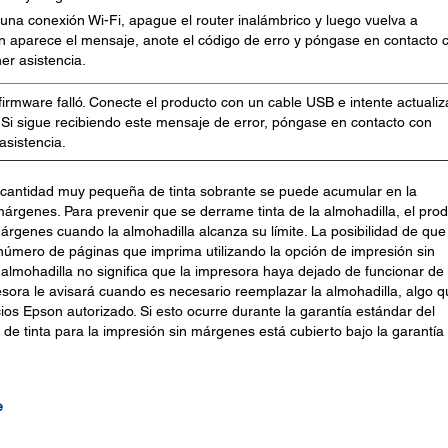
o una conexión Wi-Fi, apague el router inalámbrico y luego vuelva a
ún aparece el mensaje, anote el código de erro y póngase en contacto 
er asistencia.
 firmware falló. Conecte el producto con un cable USB e intente actualiz
. Si sigue recibiendo este mensaje de error, póngase en contacto con
asistencia.
 cantidad muy pequeña de tinta sobrante se puede acumular en la
 márgenes. Para prevenir que se derrame tinta de la almohadilla, el pro
árgenes cuando la almohadilla alcanza su límite. La posibilidad de que
número de páginas que imprima utilizando la opción de impresión sin
lmohadilla no significa que la impresora haya dejado de funcionar de
esora le avisará cuando es necesario reemplazar la almohadilla, algo q
ios Epson autorizado. Si esto ocurre durante la garantía estándar del
 de tinta para la impresión sin márgenes está cubierto bajo la garantía
e