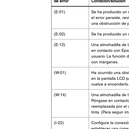
de error
Condición/solución
(E-01)
Se ha producido un e
el error persiste, re
una obstrucción de 
(E-02)
Se ha producido un e
(E-12)
Una almohadilla de 
en contacto con Eps
usuario. La función 
con márgenes.
(W-01)
Ha ocurrido una obst
en la pantalla LCD pa
vuelva a encenderlo.
(W-14)
Una almohadilla de ti
Póngase en contacto
reemplazada por el u
tinta. (Para seguir i
(I-22)
Configure la conexió
establecer una conex