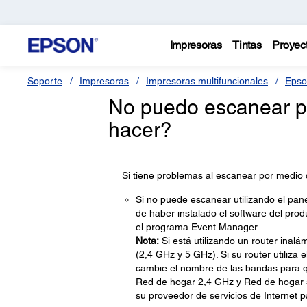
Impresoras
Tintas
Proyec
Soporte
Impresoras
Impresoras multifuncionales
Epso
No puedo escanear p
hacer?
Si tiene problemas al escanear por medio 
Si no puede escanear utilizando el pan
de haber instalado el software del pro
el programa Event Manager.
Nota:
Si está utilizando un router inal
(2,4 GHz y 5 GHz). Si su router utiliz
cambie el nombre de las bandas para q
Red de hogar 2,4 GHz y Red de hogar 
su proveedor de servicios de Internet p