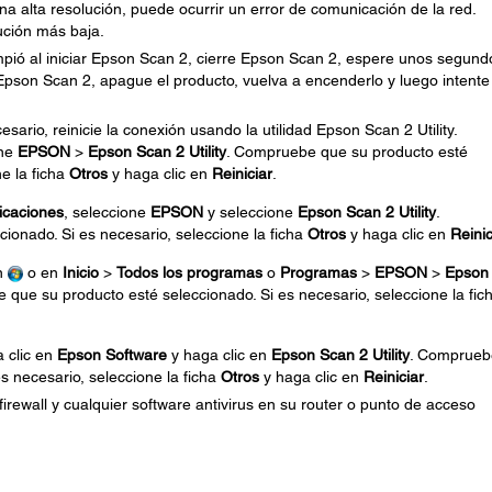
na alta resolución, puede ocurrir un error de comunicación de la red.
ución más baja.
umpió al iniciar Epson Scan 2, cierre Epson Scan 2, espere unos segund
ar Epson Scan 2, apague el producto, vuelva a encenderlo y luego intente
esario, reinicie la conexión usando la utilidad Epson Scan 2 Utility.
one
EPSON
>
Epson Scan 2 Utility
. Compruebe que su producto esté
ne la ficha
Otros
y haga clic en
Reiniciar
.
icaciones
, seleccione
EPSON
y seleccione
Epson Scan 2 Utility
.
onado. Si es necesario, seleccione la ficha
Otros
y haga clic en
Reinic
en
o en
Inicio
>
Todos los programas
o
Programas
>
EPSON
>
Epson
 que su producto esté seleccionado. Si es necesario, seleccione la fic
a clic en
Epson Software
y haga clic en
Epson Scan 2 Utility
. Comprueb
s necesario, seleccione la ficha
Otros
y haga clic en
Reiniciar
.
firewall y cualquier software antivirus en su router o punto de acceso