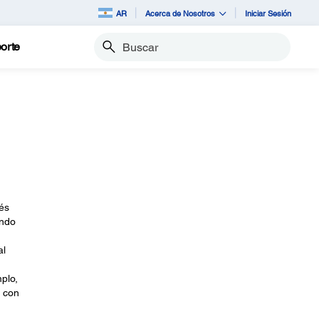
AR
Acerca de Nosotros
Iniciar Sesión
orte
Buscar
és
ando
al
plo,
 con