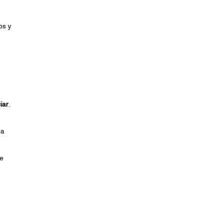
os y
iar
.
ha
e