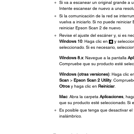
Si va a escanear un original grande a u
Intente escanear de nuevo a una resol
Si la comunicación de la red se interr
vuelva a iniciarlo. Si no puede reinici
reiniciar Epson Scan 2 de nuevo.
Revise el ajuste del escáner y, si es nec
Windows 10
: Haga clic en
y selecci
seleccionado. Si es necesario, seleccio
Windows 8.x
: Navegue a la pantalla
Apl
Compruebe que su producto esté selecci
Windows (otras versiones)
: Haga clic 
Scan
>
Epson Scan 2 Utility
. Compruebe
Otros
y haga clic en
Reiniciar
.
Mac
: Abra la carpeta
Aplicaciones
, hag
que su producto esté seleccionado. Si e
Es posible que tenga que desactivar el 
inalámbrico.