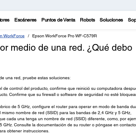
tores
Escáneres
Puntos de Venta
Robots
Soluciones
Sop
n WorkForce
Epson WorkForce Pro WF-C579R
or medio de una red. ¿Qué debo
de una red, pruebe estas soluciones:
el de control del producto, confirme que reinició su computadora despu
ducto. Confirme que su firewall o software de seguridad no esté bloque
ámbrico de 5 GHz, configure el router para operar en modo de banda du
a el mismo nombre de red (SSID) para las bandas de 2,4 GHz y 5 GHz,
ue cada una tenga un nombre de red (SSID) diferente, como, por ejem
5 GHz. Consulte la documentación de su router o póngase en contacto
ara obtener instrucciones.