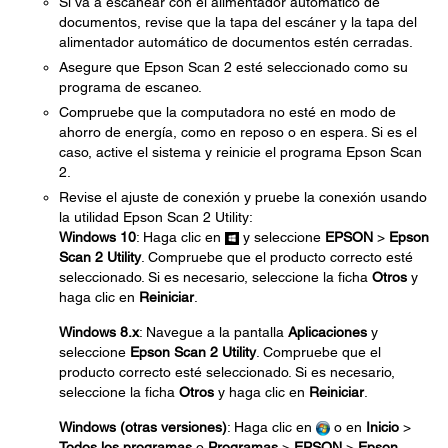
Si va a escanear con el alimentador automático de
documentos, revise que la tapa del escáner y la tapa del
alimentador automático de documentos estén cerradas.
Asegure que Epson Scan 2 esté seleccionado como su
programa de escaneo.
Compruebe que la computadora no esté en modo de
ahorro de energía, como en reposo o en espera. Si es el
caso, active el sistema y reinicie el programa Epson Scan
2.
Revise el ajuste de conexión y pruebe la conexión usando
la utilidad Epson Scan 2 Utility:
Windows 10
: Haga clic en
y seleccione
EPSON
>
Epson
Scan 2 Utility
. Compruebe que el producto correcto esté
seleccionado. Si es necesario, seleccione la ficha
Otros
y
haga clic en
Reiniciar
.
Windows 8.x
: Navegue a la pantalla
Aplicaciones
y
seleccione
Epson Scan 2 Utility
. Compruebe que el
producto correcto esté seleccionado. Si es necesario,
seleccione la ficha
Otros
y haga clic en
Reiniciar
.
Windows (otras versiones)
: Haga clic en
o en
Inicio
>
Todos los programas
o
Programas
>
EPSON
>
Epson