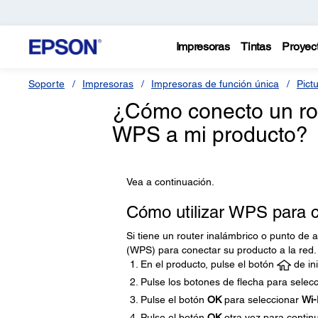
Impresoras
Tintas
Proyec
Soporte
Impresoras
Impresoras de función única
Pict
¿Cómo conecto un rou
WPS a mi producto?
Vea a continuación.
Cómo utilizar WPS para c
Si tiene un router inalámbrico o punto de 
(WPS) para conectar su producto a la red.
En el producto, pulse el botón
de ini
Pulse los botones de flecha para selec
Pulse el botón
OK
para seleccionar
Wi-
Pulse el botón
OK
otra vez para continu