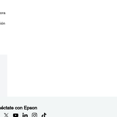
hora
xión
éctate con Epson