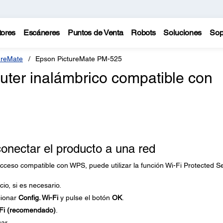
tores
Escáneres
Puntos de Venta
Robots
Soluciones
Sop
ureMate
Epson PictureMate PM-525
ter inalámbrico compatible con
onectar el producto a una red
acceso compatible con WPS, puede utilizar la función Wi-Fi Protected S
cio, si es necesario.
cionar
Config. Wi-Fi
y pulse el botón
OK
.
Fi (recomendado)
.
ar.