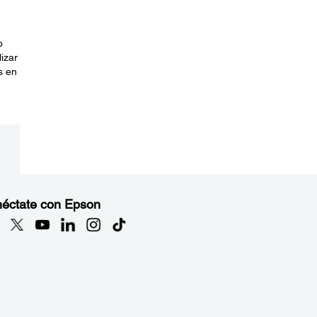
o
izar
s en
éctate con Epson