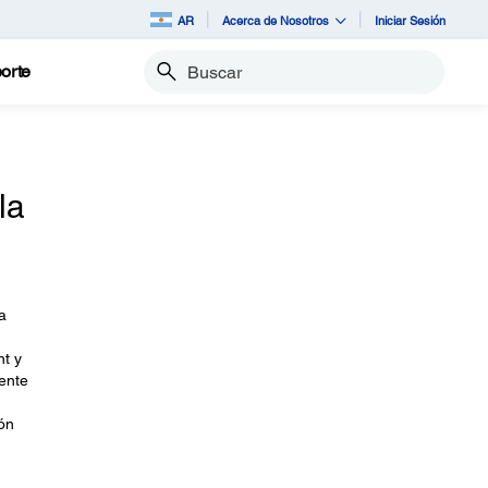
AR
Acerca de Nosotros
Iniciar Sesión
orte
Buscar
la
a
nt y
ente
ón