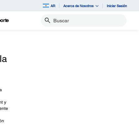
AR
Acerca de Nosotros
Iniciar Sesión
orte
Buscar
la
a
nt y
ente
ón