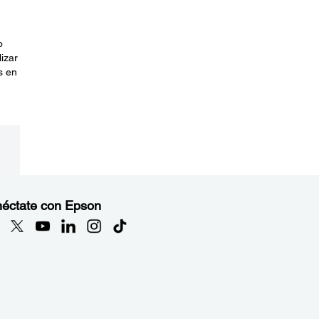
o
izar
s en
éctate con Epson