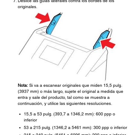
Deslice las guías laterales contra los bordes de los
originales.
Nota:
Si va a escanear originales que miden 15,5 pulg.
(3937 mm) o más largo, sujete el original a medida que
entra y sale del producto, tal como se muestra a
continuación, y utilice las siguientes resoluciones.
15,5 a 53 pulg. (393,7 a 1346,2 mm): 600 ppp o
inferior
53 a 215 pulg. (1346,2 a 5461 mm): 300 ppp o inferior
215 a 240 pulg. (5461 a 6096 mm): 200 ppp o inferior