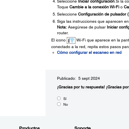
Seleccione
Iniciar configuración
.Si la c
Toque
Cambie a la conexión Wi-Fi
o
Ca
Seleccione
Configuración de pulsador
Siga las instrucciones que aparecen en 
Nota:
Asegúrese de pulsar
Iniciar conf
router.
El icono
Wi-Fi que aparece en la panta
conectado a la red, repita estos pasos para
Cómo configurar el escaneo en red
Publicado: 5 sept 2024
¡Gracias por tu respuesta!
¡Gracias por
Sí
No
Productos
Soporte