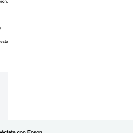
xión.
u
 está
éctate con Epson