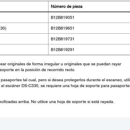
Número de pieza
B12B819051
330)
B12B819651
B12B819731
B12B819291
ar originales de forma irregular u originales que se puedan rayar
oporte en la posición de recorrido recto.
saportes tal cual, pero si desea protegerlos durante el escaneo, util
 el escáner DS-C330, se requiere una hoja de soporte para pasaporte
cificadas arriba. No utilice una hoja de soporte si está rayada.