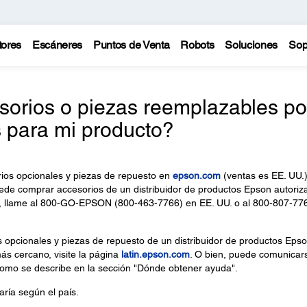
tores
Escáneres
Puntos de Venta
Robots
Soluciones
Sop
sorios o piezas reemplazables po
s para mi producto?
os opcionales y piezas de repuesto en
epson.com
(ventas es EE. UU.)
de comprar accesorios de un distribuidor de productos Epson autoriz
no, llame al 800-GO-EPSON (800-463-7766) en EE. UU. o al 800-807-77
opcionales y piezas de repuesto de un distribuidor de productos Eps
más cercano, visite la página
latin.epson.com
. O bien, puede comunicar
 como se describe en la sección "Dónde obtener ayuda".
aría según el país.