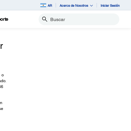
AR
Acerca de Nosotros
Iniciar Sesión
orte
Buscar
r
 o
ado.
66
on
se