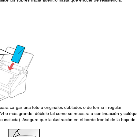
slice los sobres hacia adentro hasta que encuentre resistencia.
para cargar una foto u originales doblados o de forma irregular.
A4 o más grande, dóblelo tal como se muestra a continuación y colóqu
o incluida). Asegure que la ilustración en el borde frontal de la hoja de