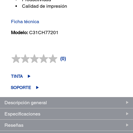
Calidad de impresión
Ficha técnica
Modelo:
C31CH77201
(0)
Sin
puntuación.
Enlace
en
TINTA
la
misma
SOPORTE
página.
Descripción general
Especificaciones
Reseñas