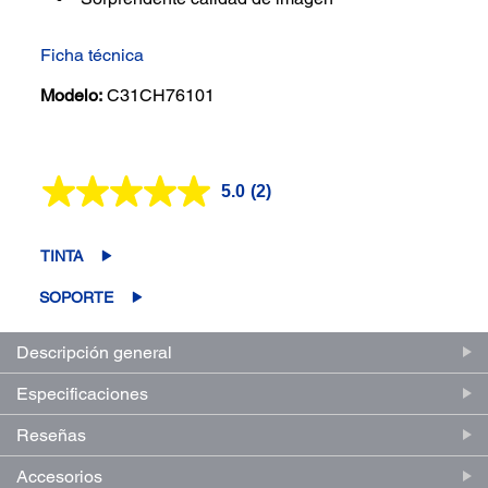
Ficha técnica
Modelo:
C31CH76101
5.0
(2)
Lea
2
reseñas.
Enlace
TINTA
en
la
SOPORTE
misma
página.
Descripción general
Especificaciones
Reseñas
Accesorios