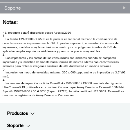
Soporte
Notas:
* El producto estará disponible desde Agosto/2020
1
La familia CW-C6000 / C6500 es la primera en lanzar al mercado la combinación de
características de impresión directa ZPL II, peel-and-present, administración remota de
impresoras, modelos complementarios de cuatro y ocho pulgadas, interfaz de E/S del
aplicador, amplio soporte de middleware y puntos de precio comparables.
2
Las impresoras y los costos de los consumibles son similares cuando se comparan
impresoras y suministros de transferencia térmica de marcas líderes con características
similares para obtener imágenes similares de alta durabilidad en medios similares.
3
Impresión en modo de velocidad máxima, 300 x 600 ppp, ancho de impresión de 3.6” (92
mm).
4
Impresoras de inyección de tinta ColorWorks CW-C6000 / C6500 con tinta de pigmento
UltraChrome® DL, utilizadas en combinación con papel Avery Dennison Fasson® 3.5M Mat
Syn WH WBIJS4600 / 50 # SCK (Espec. 79724), ha sido certificado BS 5609. Fasson® es
una marca registrada de Avery Dennison Corporation.
Productos
Soporte