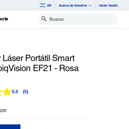
AR
Acerca de Nosotros
Iniciar Sesión
orte
Buscar
 Láser Portátil Smart
iqVision EF21 - Rosa
5.0
(5)
Lea
5
reseñas.
Enlace
220
en
la
misma
página.