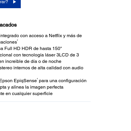
rar?
tacados
integrado con acceso a Netflix y más de
2
caciones
ca Full HD HDR de hasta 150"
pcional con tecnología láser 3LCD de 3
en increible de día o de noche
stereo internos de alta calidad con audio
4
 Epson EpiqSense
para una configuración
apta y alinea la imagen perfecta
te en cualquier superficie