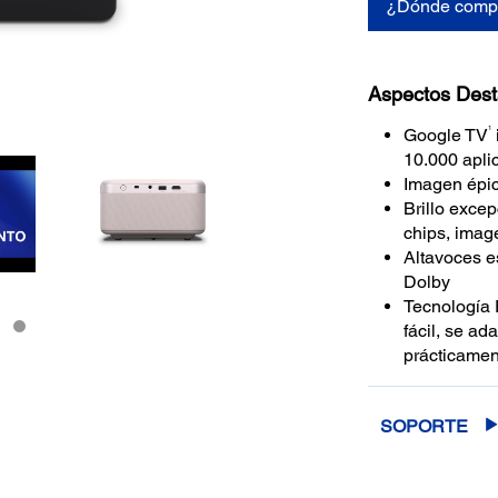
¿Dónde comp
Aspectos Des
1
Google TV
10.000 apli
Imagen épi
Brillo exce
chips, imag
Altavoces e
Dolby
Tecnología
fácil, se ad
prácticamen
SOPORTE