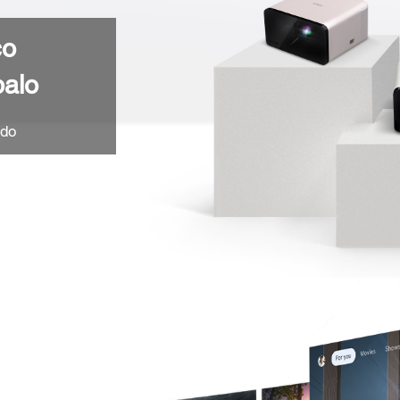
co
palo
ndo