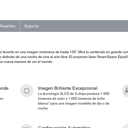
Reseñas
Soporte
o favorito en una imagen inmersiva de hasta 150". Mira tu contenido en grande co
 disfrutar de una noche de cine al aire libre. El proyector láser Smart Epson EpiqV
e una nueva manera de ver el mundo.
rande
Imagen Brillante Excepcional
La tecnología 3LCD de 3 chips produce 1.000
gen
lúmenes de color y 1.000 lúmenes de brillo
5
blanco
para una imagen increíble de día o de
noche
Configuración Automática