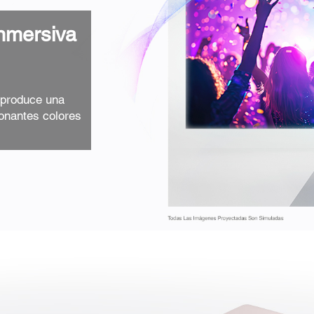
Inmersiva
 produce una
onantes colores