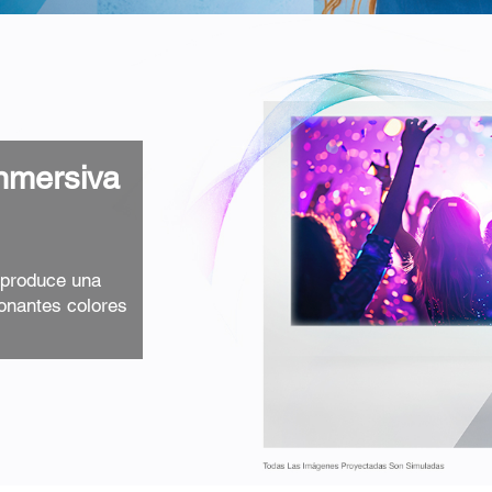
Inmersiva
 produce una
onantes colores