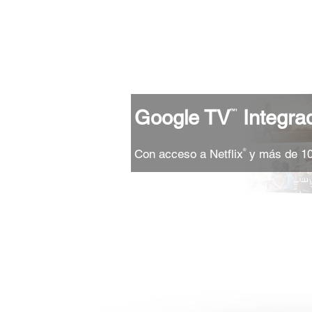
Google TV
Integra
™¹
Con acceso a Netflix
y más de 10
®