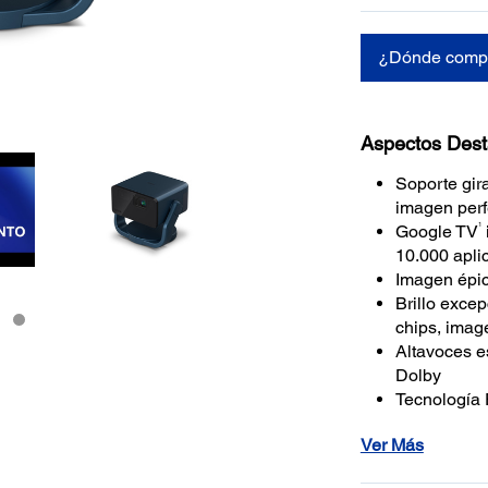
¿Dónde comp
Aspectos Des
Soporte gira
imagen perf
1
Google TV
10.000 apli
Imagen épi
Brillo exce
chips, imag
Altavoces e
Dolby
Tecnología
adapta y al
Ver Más
cualquier su