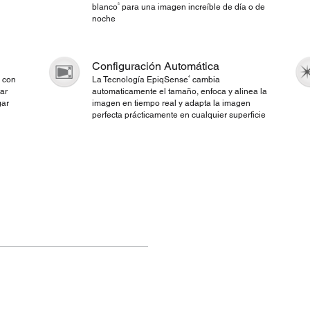
5
blanco
para una imagen increíble de día o de
noche
Configuración Automática
4
s con
La Tecnología EpiqSense
cambia
ar
automaticamente el tamaño, enfoca y alinea la
gar
imagen en tiempo real y adapta la imagen
perfecta prácticamente en cualquier superficie