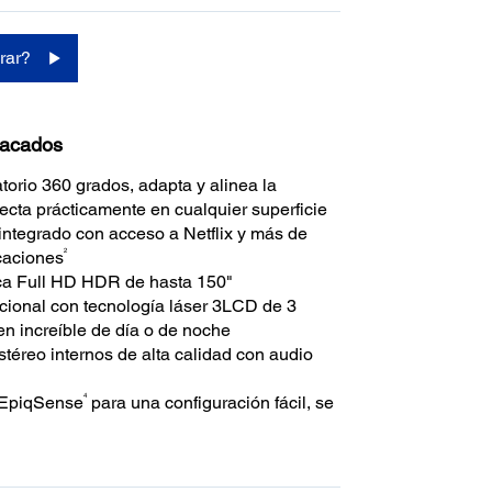
rar?
tacados
torio 360 grados, adapta y alinea la
ecta prácticamente en cualquier superficie
integrado con acceso a Netflix y más de
2
caciones
ca Full HD HDR de hasta 150"
pcional con tecnología láser 3LCD de 3
en increíble de día o de noche
stéreo internos de alta calidad con audio
4
 EpiqSense
para una configuración fácil, se
inea la imagen perfecta prácticamente en
perficie