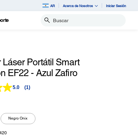
AR
Acerca de Nosotros
Iniciar Sesión
orte
Buscar
 Láser Portátil Smart
n EF22 - Azul Zafiro
5.0
(1)
Lea
1
reseña.
Enlace
en
la
Negro Onix
misma
página.
420