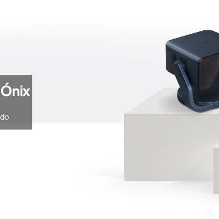
 Ónix
ndo